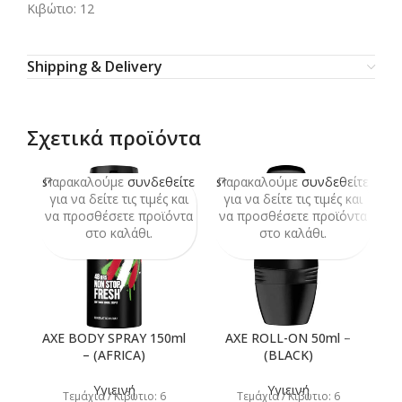
Κιβώτιο: 12
Shipping & Delivery
Σχετικά προϊόντα
Παρακαλούμε
συνδεθείτε
Παρακαλούμε
συνδεθείτε
Π
SOLD
SOLD
SO
OUT
OUT
O
για να δείτε τις τιμές και
για να δείτε τις τιμές και
να προσθέσετε προϊόντα
να προσθέσετε προϊόντα
ν
στο καλάθι.
στο καλάθι.
AXE BODY SPRAY 150ml
AXE ROLL-ON 50ml –
D
– (AFRICA)
(BLACK)
(
Υγιεινή
Υγιεινή
Τεμάχια / Κιβώτιο: 6
Τεμάχια / Κιβώτιο: 6