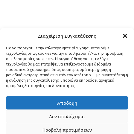
Διαχείριση Συγκατάθεσης
Τρόποι Αποστολής
Για να παρέχουμε την καλύτερη εμπειρία, χρησιμοποιούμε
τεχνολογίες όπως cookies για την αποθήκευση ή/και την πρόσβαση
Τρόποι Αγοράς – Πληρωμής – Επιστρόφης
σε πληροφορίες συσκευών. Η συγκατάθεση για τις εν λόγω
τεχνολογίες θα μας επιτρέψει να επεξεργαστούμε δεδομένα
προσωπικού χαρακτήρα, όπως συμπεριφορά περιήγησης ή
Όροι και Προϋποθέσεις
μοναδικά αναγνωριστικά σε αυτόν τον ιστότοπο. Η μη συγκατάθεση ή
η ανάκληση της συγκατάθεσης, μπορεί να επηρεάσει αρνητικά
ορισμένες λειτουργίες και δυνατότητες.
Δήλωση Απορρήτου
Αποδοχή
Πολιτική Cookies (ΕΕ)
Δεν αποδέχομαι
Προβολή προτιμήσεων
Copyright 2024
palmospro.gr
made by
Sata Support
.