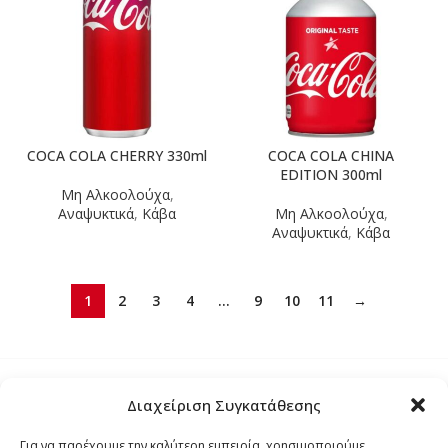
COCA COLA CHERRY 330ml
COCA COLA CHINA
EDITION 300ml
Μη Αλκοολούχα
,
Αναψυκτικά
,
Κάβα
Μη Αλκοολούχα
,
Αναψυκτικά
,
Κάβα
1
2
3
4
…
9
10
11
→
Διαχείριση Συγκατάθεσης
Τρόποι Αποστολής
Για να παρέχουμε την καλύτερη εμπειρία, χρησιμοποιούμε