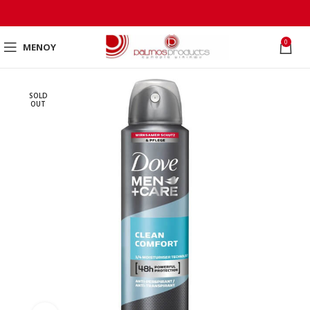
0
ΜΕΝΟΎ
SOLD
OUT