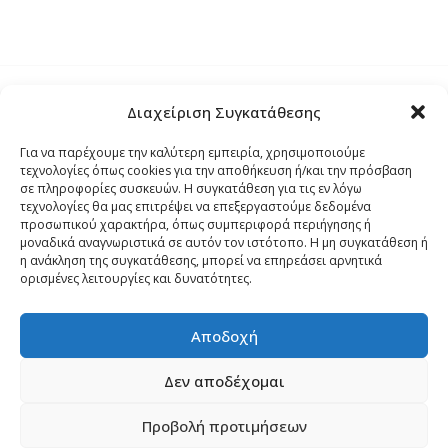
Διαχείριση Συγκατάθεσης
Τρόποι Αποστολής
Για να παρέχουμε την καλύτερη εμπειρία, χρησιμοποιούμε
τεχνολογίες όπως cookies για την αποθήκευση ή/και την πρόσβαση
Τρόποι Αγοράς – Πληρωμής – Επιστρόφης
σε πληροφορίες συσκευών. Η συγκατάθεση για τις εν λόγω
τεχνολογίες θα μας επιτρέψει να επεξεργαστούμε δεδομένα
προσωπικού χαρακτήρα, όπως συμπεριφορά περιήγησης ή
Όροι και Προϋποθέσεις
μοναδικά αναγνωριστικά σε αυτόν τον ιστότοπο. Η μη συγκατάθεση ή
η ανάκληση της συγκατάθεσης, μπορεί να επηρεάσει αρνητικά
ορισμένες λειτουργίες και δυνατότητες.
Δήλωση Απορρήτου
Αποδοχή
Πολιτική Cookies (ΕΕ)
Δεν αποδέχομαι
Προβολή προτιμήσεων
Copyright 2024
palmospro.gr
made by
Sata Support
.