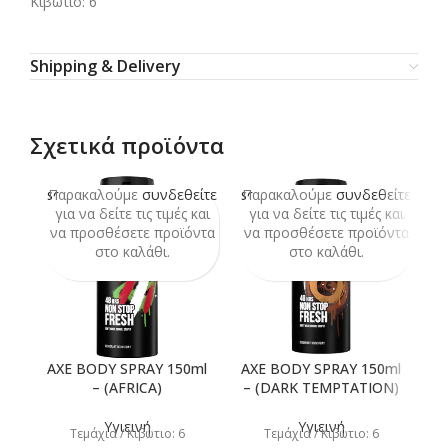
Κιβώτιο: 6
Shipping & Delivery
Σχετικά προϊόντα
Παρακαλούμε
συνδεθείτε
Παρακαλούμε
συνδεθείτε
Π
SOLD
SOLD
SO
OUT
OUT
O
για να δείτε τις τιμές και
για να δείτε τις τιμές και
να προσθέσετε προϊόντα
να προσθέσετε προϊόντα
ν
στο καλάθι.
στο καλάθι.
AXE BODY SPRAY 150ml
AXE BODY SPRAY 150ml
– (AFRICA)
– (DARK TEMPTATION)
Υγιεινή
Υγιεινή
Τεμάχια / Κιβώτιο: 6
Τεμάχια / Κιβώτιο: 6