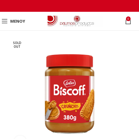
0
ΜΕΝΟΎ
SOLD
OUT