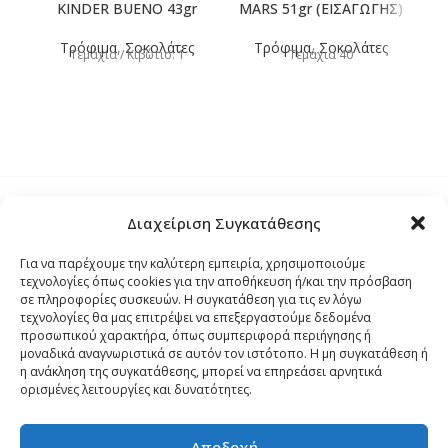
KINDER BUENO 43gr
MARS 51gr (ΕΙΣΑΓΩΓΗΣ)
Τρόφιμα
,
Σοκολάτες
Τρόφιμα
,
Σοκολάτες
Τεμάχια / Κιβώτιο: 1
Τεμάχια 40
Διαχείριση Συγκατάθεσης
Τρόποι Αποστολής
Για να παρέχουμε την καλύτερη εμπειρία, χρησιμοποιούμε
τεχνολογίες όπως cookies για την αποθήκευση ή/και την πρόσβαση
Τρόποι Αγοράς – Πληρωμής – Επιστρόφης
σε πληροφορίες συσκευών. Η συγκατάθεση για τις εν λόγω
τεχνολογίες θα μας επιτρέψει να επεξεργαστούμε δεδομένα
προσωπικού χαρακτήρα, όπως συμπεριφορά περιήγησης ή
Όροι και Προϋποθέσεις
μοναδικά αναγνωριστικά σε αυτόν τον ιστότοπο. Η μη συγκατάθεση ή
η ανάκληση της συγκατάθεσης, μπορεί να επηρεάσει αρνητικά
ορισμένες λειτουργίες και δυνατότητες.
Δήλωση Απορρήτου
Αποδοχή