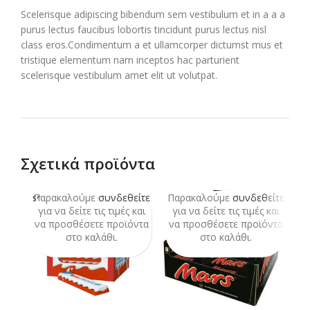
Scelerisque adipiscing bibendum sem vestibulum et in a a a
purus lectus faucibus lobortis tincidunt purus lectus nisl
class eros.Condimentum a et ullamcorper dictumst mus et
tristique elementum nam inceptos hac parturient
scelerisque vestibulum amet elit ut volutpat.
Σχετικά προϊόντα
Παρακαλούμε
συνδεθείτε
Παρακαλούμε
συνδεθείτε
Π
SOLD
OUT
για να δείτε τις τιμές και
για να δείτε τις τιμές και
να προσθέσετε προϊόντα
να προσθέσετε προϊόντα
ν
στο καλάθι.
στο καλάθι.