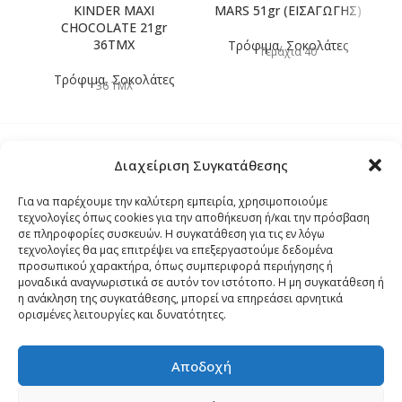
KINDER MAXI
MARS 51gr (ΕΙΣΑΓΩΓΗΣ)
CHOCOLATE 21gr
36TMX
Τρόφιμα
,
Σοκολάτες
Τεμάχια 40
Τρόφιμα
,
Σοκολάτες
36 TMX
Διαχείριση Συγκατάθεσης
Τρόποι Αποστολής
Για να παρέχουμε την καλύτερη εμπειρία, χρησιμοποιούμε
τεχνολογίες όπως cookies για την αποθήκευση ή/και την πρόσβαση
Τρόποι Αγοράς – Πληρωμής – Επιστρόφης
σε πληροφορίες συσκευών. Η συγκατάθεση για τις εν λόγω
τεχνολογίες θα μας επιτρέψει να επεξεργαστούμε δεδομένα
προσωπικού χαρακτήρα, όπως συμπεριφορά περιήγησης ή
Όροι και Προϋποθέσεις
μοναδικά αναγνωριστικά σε αυτόν τον ιστότοπο. Η μη συγκατάθεση ή
η ανάκληση της συγκατάθεσης, μπορεί να επηρεάσει αρνητικά
ορισμένες λειτουργίες και δυνατότητες.
Δήλωση Απορρήτου
Αποδοχή
Πολιτική Cookies (ΕΕ)