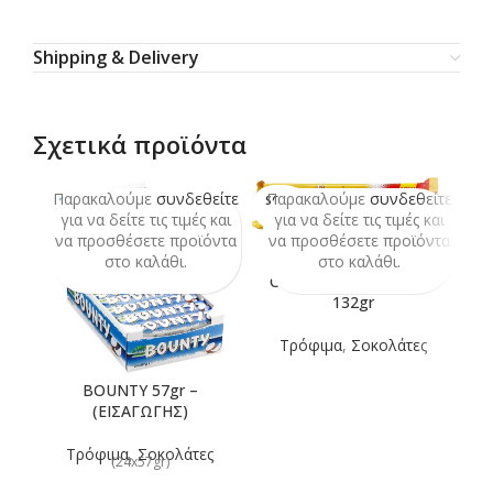
Shipping & Delivery
Σχετικά προϊόντα
Παρακαλούμε
συνδεθείτε
Παρακαλούμε
συνδεθείτε
Π
SOLD
OUT
για να δείτε τις τιμές και
για να δείτε τις τιμές και
να προσθέσετε προϊόντα
να προσθέσετε προϊόντα
ν
στο καλάθι.
στο καλάθι.
COOKIES CHOCO TWIX
132gr
Τρόφιμα
,
Σοκολάτες
BOUNTY 57gr –
(ΕΙΣΑΓΩΓΗΣ)
Τρόφιμα
,
Σοκολάτες
(24x57gr)