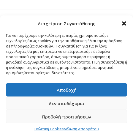
Διαχείριση Συγκατάθεσης
Τρόποι Αποστολής
Για να παρέχουμε την καλύτερη εμπειρία, χρησιμοποιούμε
τεχνολογίες όπως cookies για την αποθήκευση ή/και την πρόσβαση
Τρόποι Αγοράς – Πληρωμής – Επιστρόφης
σε πληροφορίες συσκευών. Η συγκατάθεση για τις εν λόγω
τεχνολογίες θα μας επιτρέψει να επεξεργαστούμε δεδομένα
προσωπικού χαρακτήρα, όπως συμπεριφορά περιήγησης ή
Όροι και Προϋποθέσεις
μοναδικά αναγνωριστικά σε αυτόν τον ιστότοπο. Η μη συγκατάθεση ή
η ανάκληση της συγκατάθεσης, μπορεί να επηρεάσει αρνητικά
ορισμένες λειτουργίες και δυνατότητες.
Δήλωση Απορρήτου
Αποδοχή
Πολιτική Cookies (ΕΕ)
Δεν αποδέχομαι
Προβολή προτιμήσεων
Copyright 2024
palmospro.gr
made by
Sata Support
.
0
Πολιτική Cookies
Δήλωση Απορρήτου
Shop
Cart
My account