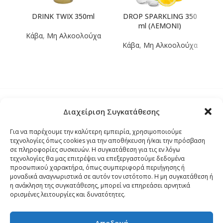
DRINK TWIX 350ml
DROP SPARKLING 350
ml (ΛΕΜΟΝΙ)
Κάβα
,
Μη Αλκοολούχα
Κάβα
,
Μη Αλκοολούχα
Μ
Διαχείριση Συγκατάθεσης
Τρόποι Αποστολής
Για να παρέχουμε την καλύτερη εμπειρία, χρησιμοποιούμε
τεχνολογίες όπως cookies για την αποθήκευση ή/και την πρόσβαση
Τρόποι Αγοράς – Πληρωμής – Επιστρόφης
σε πληροφορίες συσκευών. Η συγκατάθεση για τις εν λόγω
τεχνολογίες θα μας επιτρέψει να επεξεργαστούμε δεδομένα
προσωπικού χαρακτήρα, όπως συμπεριφορά περιήγησης ή
Όροι και Προϋποθέσεις
μοναδικά αναγνωριστικά σε αυτόν τον ιστότοπο. Η μη συγκατάθεση ή
η ανάκληση της συγκατάθεσης, μπορεί να επηρεάσει αρνητικά
ορισμένες λειτουργίες και δυνατότητες.
Δήλωση Απορρήτου
Αποδοχή