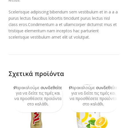
Scelerisque adipiscing bibendum sem vestibulum et in a a a
purus lectus faucibus lobortis tincidunt purus lectus nisl
class eros.Condimentum a et ullamcorper dictumst mus et
tristique elementum nam inceptos hac parturient
scelerisque vestibulum amet elit ut volutpat.
Σχετικά προϊόντα
Παρακαλούμε
συνδεθείτε
Παρακαλούμε
συνδεθείτε
Π
SOLD
SOLD
OUT
OUT
για να δείτε τις τιμές και
για να δείτε τις τιμές και
να προσθέσετε προϊόντα
να προσθέσετε προϊόντα
ν
στο καλάθι.
στο καλάθι.