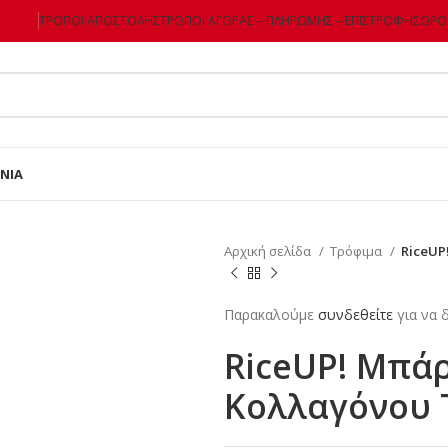
ΤΡΌΠΟΙ ΑΠΟΣΤΟΛΉΣ
ΤΡΌΠΟΙ ΑΓΟΡΆΣ – ΠΛΗΡΩΜΉΣ – ΕΠΙΣΤΡΌΦΗΣ
ΌΡΟΙ
ΝΊΑ
Αρχική σελίδα
Τρόφιμα
RiceUP
Παρακαλούμε
συνδεθείτε
για να δ
RiceUP! Μπά
Κολλαγόνου T