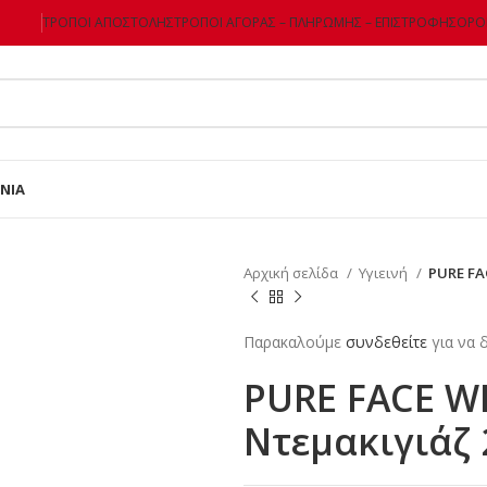
ΤΡΌΠΟΙ ΑΠΟΣΤΟΛΉΣ
ΤΡΌΠΟΙ ΑΓΟΡΆΣ – ΠΛΗΡΩΜΉΣ – ΕΠΙΣΤΡΌΦΗΣ
ΌΡΟΙ
ΝΊΑ
Αρχική σελίδα
Υγιεινή
PURE FA
Παρακαλούμε
συνδεθείτε
για να δ
PURE FACE W
Ντεμακιγιάζ 