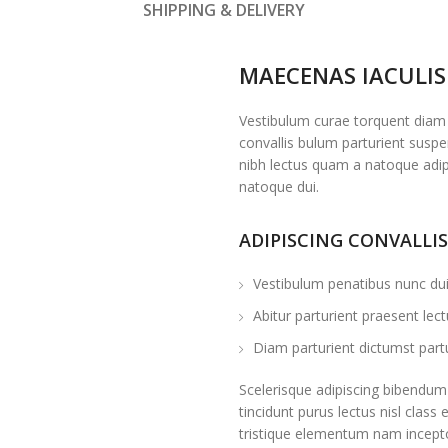
SHIPPING & DELIVERY
MAECENAS IACULIS
Vestibulum curae torquent diam
convallis bulum parturient suspen
nibh lectus quam a natoque adip
natoque dui.
ADIPISCING CONVALLI
Vestibulum penatibus nunc dui 
Abitur parturient praesent le
Diam parturient dictumst partu
Scelerisque adipiscing bibendum 
tincidunt purus lectus nisl cla
tristique elementum nam incepto