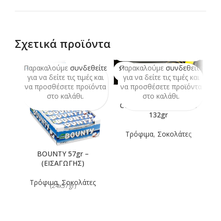
Σχετικά προϊόντα
Παρακαλούμε
συνδεθείτε
Παρακαλούμε
συνδεθείτε
Π
SOLD
OUT
για να δείτε τις τιμές και
για να δείτε τις τιμές και
να προσθέσετε προϊόντα
να προσθέσετε προϊόντα
ν
στο καλάθι.
στο καλάθι.
COOKIES CHOCO MARS
132gr
Τρόφιμα
,
Σοκολάτες
BOUNTY 57gr –
M
(ΕΙΣΑΓΩΓΗΣ)
Τρόφιμα
,
Σοκολάτες
(24x57gr)