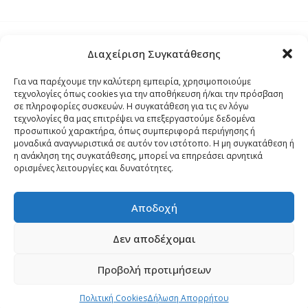
Διαχείριση Συγκατάθεσης
Τρόποι Αποστολής
Για να παρέχουμε την καλύτερη εμπειρία, χρησιμοποιούμε
τεχνολογίες όπως cookies για την αποθήκευση ή/και την πρόσβαση
Τρόποι Αγοράς – Πληρωμής – Επιστρόφης
σε πληροφορίες συσκευών. Η συγκατάθεση για τις εν λόγω
τεχνολογίες θα μας επιτρέψει να επεξεργαστούμε δεδομένα
προσωπικού χαρακτήρα, όπως συμπεριφορά περιήγησης ή
Όροι και Προϋποθέσεις
μοναδικά αναγνωριστικά σε αυτόν τον ιστότοπο. Η μη συγκατάθεση ή
η ανάκληση της συγκατάθεσης, μπορεί να επηρεάσει αρνητικά
ορισμένες λειτουργίες και δυνατότητες.
Δήλωση Απορρήτου
Αποδοχή
Πολιτική Cookies (ΕΕ)
Δεν αποδέχομαι
Προβολή προτιμήσεων
Copyright 2024
palmospro.gr
made by
Sata Support
.
0
Πολιτική Cookies
Δήλωση Απορρήτου
Shop
Cart
My account