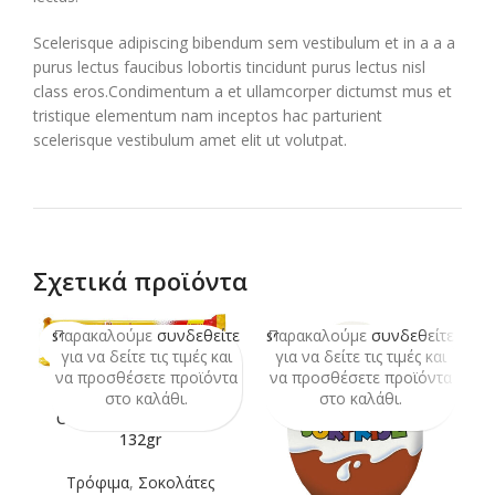
Scelerisque adipiscing bibendum sem vestibulum et in a a a
purus lectus faucibus lobortis tincidunt purus lectus nisl
class eros.Condimentum a et ullamcorper dictumst mus et
tristique elementum nam inceptos hac parturient
scelerisque vestibulum amet elit ut volutpat.
Σχετικά προϊόντα
Παρακαλούμε
συνδεθείτε
Παρακαλούμε
συνδεθείτε
Π
SOLD
SOLD
OUT
OUT
για να δείτε τις τιμές και
για να δείτε τις τιμές και
να προσθέσετε προϊόντα
να προσθέσετε προϊόντα
ν
στο καλάθι.
στο καλάθι.
COOKIES CHOCO TWIX
132gr
Τρόφιμα
,
Σοκολάτες