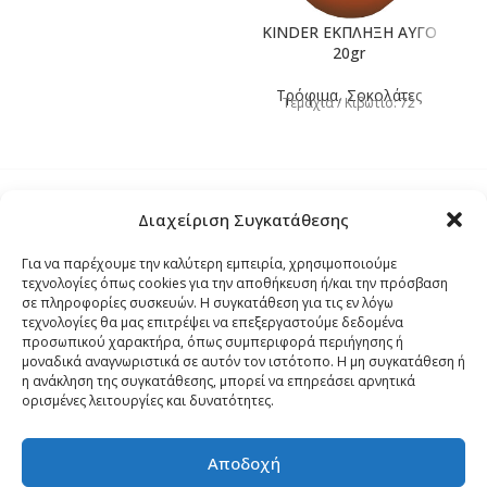
KINDER ΕΚΠΛΗΞΗ ΑΥΓΟ
20gr
1
Τρόφιμα
,
Σοκολάτες
Τεμάχια / Κιβώτιο: 72
Διαχείριση Συγκατάθεσης
Τρόποι Αποστολής
Για να παρέχουμε την καλύτερη εμπειρία, χρησιμοποιούμε
τεχνολογίες όπως cookies για την αποθήκευση ή/και την πρόσβαση
Τρόποι Αγοράς – Πληρωμής – Επιστρόφης
σε πληροφορίες συσκευών. Η συγκατάθεση για τις εν λόγω
τεχνολογίες θα μας επιτρέψει να επεξεργαστούμε δεδομένα
προσωπικού χαρακτήρα, όπως συμπεριφορά περιήγησης ή
Όροι και Προϋποθέσεις
μοναδικά αναγνωριστικά σε αυτόν τον ιστότοπο. Η μη συγκατάθεση ή
η ανάκληση της συγκατάθεσης, μπορεί να επηρεάσει αρνητικά
ορισμένες λειτουργίες και δυνατότητες.
Δήλωση Απορρήτου
Αποδοχή
Πολιτική Cookies (ΕΕ)