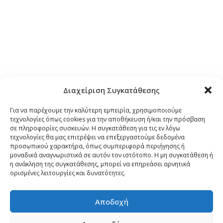
Διαχείριση Συγκατάθεσης
Τρόποι Αποστολής
Για να παρέχουμε την καλύτερη εμπειρία, χρησιμοποιούμε
τεχνολογίες όπως cookies για την αποθήκευση ή/και την πρόσβαση
Τρόποι Αγοράς – Πληρωμής – Επιστρόφης
σε πληροφορίες συσκευών. Η συγκατάθεση για τις εν λόγω
τεχνολογίες θα μας επιτρέψει να επεξεργαστούμε δεδομένα
προσωπικού χαρακτήρα, όπως συμπεριφορά περιήγησης ή
Όροι και Προϋποθέσεις
μοναδικά αναγνωριστικά σε αυτόν τον ιστότοπο. Η μη συγκατάθεση ή
η ανάκληση της συγκατάθεσης, μπορεί να επηρεάσει αρνητικά
ορισμένες λειτουργίες και δυνατότητες.
Δήλωση Απορρήτου
Αποδοχή
Πολιτική Cookies (ΕΕ)