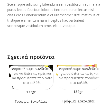
Scelerisque adipiscing bibendum sem vestibulum et in a a a
purus lectus faucibus lobortis tincidunt purus lectus nisl
class eros.Condimentum a et ullamcorper dictumst mus et
tristique elementum nam inceptos hac parturient
scelerisque vestibulum amet elit ut volutpat.
Σχετικά προϊόντα
Παρακαλούμε
συνδεθείτε
Παρακαλούμε
συνδεθείτε
Π
SOLD
SOLD
SO
OUT
OUT
O
για να δείτε τις τιμές και
για να δείτε τις τιμές και
να προσθέσετε προϊόντα
να προσθέσετε προϊόντα
ν
στο καλάθι.
στο καλάθι.
COOKIES CHOCO TWIX
COOKIES CHOCO MARS
132gr
132gr
Τρόφιμα
,
Σοκολάτες
Τρόφιμα
,
Σοκολάτες