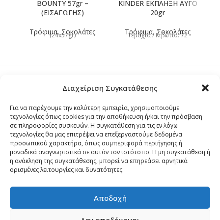
BOUNTY 57gr –
KINDER ΕΚΠΛΗΞΗ ΑΥΓΟ
(ΕΙΣΑΓΩΓΗΣ)
20gr
Τρόφιμα
,
Σοκολάτες
Τρόφιμα
,
Σοκολάτες
(24x57gr)
Τεμάχια / Κιβώτιο: 72
Διαχείριση Συγκατάθεσης
Τρόποι Αποστολής
Για να παρέχουμε την καλύτερη εμπειρία, χρησιμοποιούμε
τεχνολογίες όπως cookies για την αποθήκευση ή/και την πρόσβαση
Τρόποι Αγοράς – Πληρωμής – Επιστρόφης
σε πληροφορίες συσκευών. Η συγκατάθεση για τις εν λόγω
τεχνολογίες θα μας επιτρέψει να επεξεργαστούμε δεδομένα
προσωπικού χαρακτήρα, όπως συμπεριφορά περιήγησης ή
Όροι και Προϋποθέσεις
μοναδικά αναγνωριστικά σε αυτόν τον ιστότοπο. Η μη συγκατάθεση ή
η ανάκληση της συγκατάθεσης, μπορεί να επηρεάσει αρνητικά
ορισμένες λειτουργίες και δυνατότητες.
Δήλωση Απορρήτου
Αποδοχή
Πολιτική Cookies (ΕΕ)
Δεν αποδέχομαι