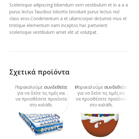
Scelerisque adipiscing bibendum sem vestibulum et in a a a
purus lectus faucibus lobortis tincidunt purus lectus nisl
class eros.Condimentum a et ullamcorper dictumst mus et
tristique elementum nam inceptos hac parturient
scelerisque vestibulum amet elit ut volutpat.
Σχετικά προϊόντα
Παρακαλούμε
συνδεθείτε
Παρακαλούμε
συνδεθείτε
Π
SOLD
OUT
για να δείτε τις τιμές και
για να δείτε τις τιμές και
να προσθέσετε προϊόντα
να προσθέσετε προϊόντα
ν
στο καλάθι.
στο καλάθι.