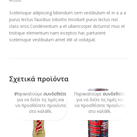
Scelerisque adipiscing bibendum sem vestibulum et in a a a
purus lectus faucibus lobortis tincidunt purus lectus nisl
class eros.Condimentum a et ullamcorper dictumst mus et
tristique elementum nam inceptos hac parturient
scelerisque vestibulum amet elit ut volutpat.
Σχετικά προϊόντα
Παρακαλούμε
συνδεθείτε
Παρακαλούμε
συνδεθείτε
Π
SOLD
OUT
για να δείτε τις τιμές και
για να δείτε τις τιμές και
να προσθέσετε προϊόντα
να προσθέσετε προϊόντα
ν
στο καλάθι.
στο καλάθι.