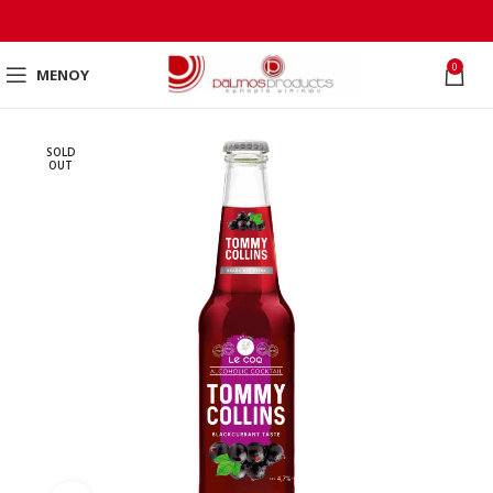
0
ΜΕΝΟΎ
SOLD
OUT