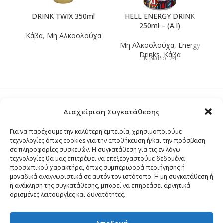
DRINK TWIX 350ml
HELL ENERGY DRINK
250ml – (A.I)
Κάβα
,
Μη Αλκοολούχα
Μη Αλκοολούχα
,
Energy
Μ
Drinks
,
Κάβα
Κιβώτιο: 24
Διαχείριση Συγκατάθεσης
Τρόποι Αποστολής
Για να παρέχουμε την καλύτερη εμπειρία, χρησιμοποιούμε
τεχνολογίες όπως cookies για την αποθήκευση ή/και την πρόσβαση
Τρόποι Αγοράς – Πληρωμής – Επιστρόφης
σε πληροφορίες συσκευών. Η συγκατάθεση για τις εν λόγω
τεχνολογίες θα μας επιτρέψει να επεξεργαστούμε δεδομένα
προσωπικού χαρακτήρα, όπως συμπεριφορά περιήγησης ή
Όροι και Προϋποθέσεις
μοναδικά αναγνωριστικά σε αυτόν τον ιστότοπο. Η μη συγκατάθεση ή
η ανάκληση της συγκατάθεσης, μπορεί να επηρεάσει αρνητικά
ορισμένες λειτουργίες και δυνατότητες.
Δήλωση Απορρήτου
Αποδοχή