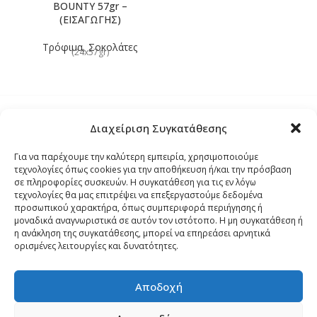
BOUNTY 57gr –
(ΕΙΣΑΓΩΓΗΣ)
Τρόφιμα
,
Σοκολάτες
(24x57gr)
Διαχείριση Συγκατάθεσης
Τρόποι Αποστολής
Για να παρέχουμε την καλύτερη εμπειρία, χρησιμοποιούμε
τεχνολογίες όπως cookies για την αποθήκευση ή/και την πρόσβαση
Τρόποι Αγοράς – Πληρωμής – Επιστρόφης
σε πληροφορίες συσκευών. Η συγκατάθεση για τις εν λόγω
τεχνολογίες θα μας επιτρέψει να επεξεργαστούμε δεδομένα
προσωπικού χαρακτήρα, όπως συμπεριφορά περιήγησης ή
Όροι και Προϋποθέσεις
μοναδικά αναγνωριστικά σε αυτόν τον ιστότοπο. Η μη συγκατάθεση ή
η ανάκληση της συγκατάθεσης, μπορεί να επηρεάσει αρνητικά
ορισμένες λειτουργίες και δυνατότητες.
Δήλωση Απορρήτου
Αποδοχή
Πολιτική Cookies (ΕΕ)