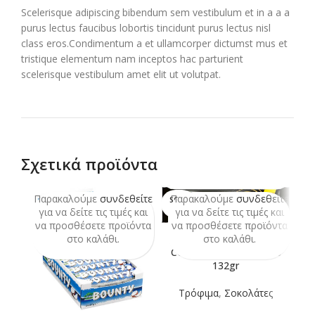
Scelerisque adipiscing bibendum sem vestibulum et in a a a
purus lectus faucibus lobortis tincidunt purus lectus nisl
class eros.Condimentum a et ullamcorper dictumst mus et
tristique elementum nam inceptos hac parturient
scelerisque vestibulum amet elit ut volutpat.
Σχετικά προϊόντα
Παρακαλούμε
συνδεθείτε
Παρακαλούμε
συνδεθείτε
Π
SOLD
OUT
για να δείτε τις τιμές και
για να δείτε τις τιμές και
να προσθέσετε προϊόντα
να προσθέσετε προϊόντα
ν
στο καλάθι.
στο καλάθι.
COOKIES CHOCO MARS
132gr
Τρόφιμα
,
Σοκολάτες