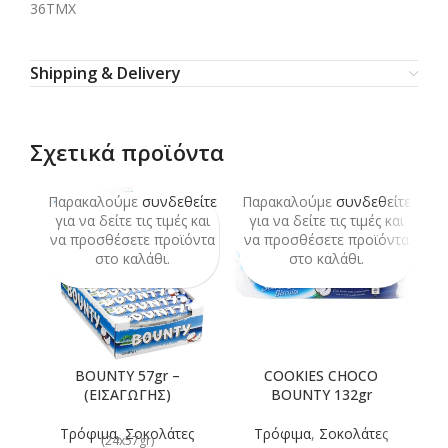
36TMX
Shipping & Delivery
Σχετικά προϊόντα
Παρακαλούμε
συνδεθείτε
Παρακαλούμε
συνδεθείτε
Π
για να δείτε τις τιμές και
για να δείτε τις τιμές και
να προσθέσετε προϊόντα
να προσθέσετε προϊόντα
ν
στο καλάθι.
στο καλάθι.
BOUNTY 57gr –
COOKIES CHOCO
(ΕΙΣΑΓΩΓΗΣ)
BOUNTY 132gr
Τρόφιμα
,
Σοκολάτες
Τρόφιμα
,
Σοκολάτες
(24x57gr)