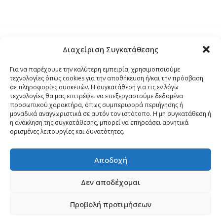
Διαχείριση Συγκατάθεσης
Τρόποι Αποστολής
Για να παρέχουμε την καλύτερη εμπειρία, χρησιμοποιούμε
τεχνολογίες όπως cookies για την αποθήκευση ή/και την πρόσβαση
Τρόποι Αγοράς – Πληρωμής – Επιστρόφης
σε πληροφορίες συσκευών. Η συγκατάθεση για τις εν λόγω
τεχνολογίες θα μας επιτρέψει να επεξεργαστούμε δεδομένα
προσωπικού χαρακτήρα, όπως συμπεριφορά περιήγησης ή
Όροι και Προϋποθέσεις
μοναδικά αναγνωριστικά σε αυτόν τον ιστότοπο. Η μη συγκατάθεση ή
η ανάκληση της συγκατάθεσης, μπορεί να επηρεάσει αρνητικά
ορισμένες λειτουργίες και δυνατότητες.
Δήλωση Απορρήτου
Αποδοχή
Πολιτική Cookies (ΕΕ)
Δεν αποδέχομαι
Προβολή προτιμήσεων
Copyright 2024
palmospro.gr
made by
Sata Support
.
0