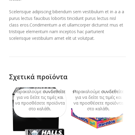
Scelerisque adipiscing bibendum sem vestibulum et in a a a
purus lectus faucibus lobortis tincidunt purus lectus nisl
class eros.Condimentum a et ullamcorper dictumst mus et
tristique elementum nam inceptos hac parturient
scelerisque vestibulum amet elit ut volutpat.
Σχετικά προϊόντα
Παρακαλούμε
συνδεθείτε
Παρακαλούμε
συνδεθείτε
Π
SOLD
SO
OUT
O
για να δείτε τις τιμές και
για να δείτε τις τιμές και
να προσθέσετε προϊόντα
να προσθέσετε προϊόντα
ν
στο καλάθι.
στο καλάθι.