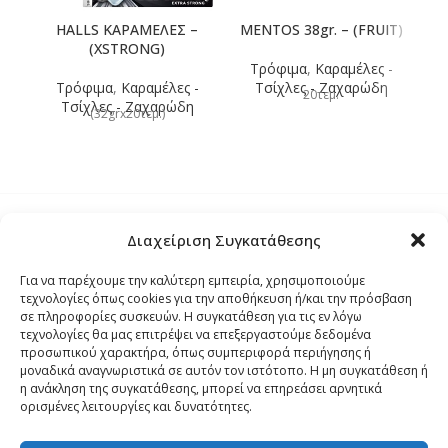
HALLS ΚΑΡΑΜΕΛΕΣ –
MENTOS 38gr. – (FRUIT)
(XSTRONG)
(
Τρόφιμα
,
Καραμέλες -
Τρόφιμα
,
Καραμέλες -
Τσίχλες - Ζαχαρώδη
20τεμ.
Τσίχλες - Ζαχαρώδη
(32grx20τεμ.)
Διαχείριση Συγκατάθεσης
Τρόποι Αποστολής
Για να παρέχουμε την καλύτερη εμπειρία, χρησιμοποιούμε
τεχνολογίες όπως cookies για την αποθήκευση ή/και την πρόσβαση
Τρόποι Αγοράς – Πληρωμής – Επιστρόφης
σε πληροφορίες συσκευών. Η συγκατάθεση για τις εν λόγω
τεχνολογίες θα μας επιτρέψει να επεξεργαστούμε δεδομένα
προσωπικού χαρακτήρα, όπως συμπεριφορά περιήγησης ή
Όροι και Προϋποθέσεις
μοναδικά αναγνωριστικά σε αυτόν τον ιστότοπο. Η μη συγκατάθεση ή
η ανάκληση της συγκατάθεσης, μπορεί να επηρεάσει αρνητικά
ορισμένες λειτουργίες και δυνατότητες.
Δήλωση Απορρήτου