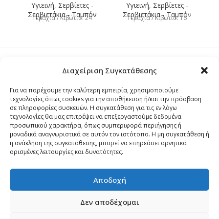
Υγιεινή
,
Σερβίετες -
Υγιεινή
,
Σερβίετες -
Σερβιετάκια - Ταμπόν
Σερβιετάκια - Ταμπόν
Τεμάχια / Κιβώτιο: 24
Τεμάχια / Κιβώτιο: 16
Διαχείριση Συγκατάθεσης
Τρόποι Αποστολής
Για να παρέχουμε την καλύτερη εμπειρία, χρησιμοποιούμε
τεχνολογίες όπως cookies για την αποθήκευση ή/και την πρόσβαση
Τρόποι Αγοράς – Πληρωμής – Επιστρόφης
σε πληροφορίες συσκευών. Η συγκατάθεση για τις εν λόγω
τεχνολογίες θα μας επιτρέψει να επεξεργαστούμε δεδομένα
προσωπικού χαρακτήρα, όπως συμπεριφορά περιήγησης ή
Όροι και Προϋποθέσεις
μοναδικά αναγνωριστικά σε αυτόν τον ιστότοπο. Η μη συγκατάθεση ή
η ανάκληση της συγκατάθεσης, μπορεί να επηρεάσει αρνητικά
ορισμένες λειτουργίες και δυνατότητες.
Δήλωση Απορρήτου
Αποδοχή
Πολιτική Cookies (ΕΕ)
Δεν αποδέχομαι