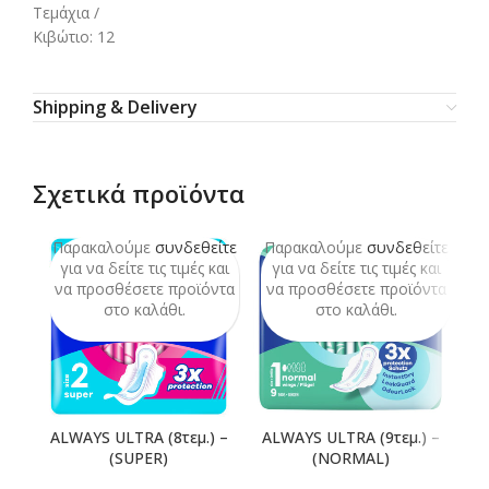
Τεμάχια /
Κιβώτιο: 12
Shipping & Delivery
Σχετικά προϊόντα
Παρακαλούμε
συνδεθείτε
Παρακαλούμε
συνδεθείτε
Π
SO
O
για να δείτε τις τιμές και
για να δείτε τις τιμές και
να προσθέσετε προϊόντα
να προσθέσετε προϊόντα
ν
στο καλάθι.
στο καλάθι.
ALWAYS ULTRA (8τεμ.) –
ALWAYS ULTRA (9τεμ.) –
(SUPER)
(NORMAL)