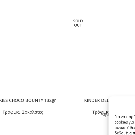
SOLD
OUT
IES CHOCO BOUNTY 132gr
KINDER DELICE 39gr 10
Τρόφιμα
,
Σοκολάτες
Τρόφιμα
,
Σοκολάτες
Κιβώτιο: 10
Για να παρ
cookies γι
συγκατάθεσ
δεδομένα π