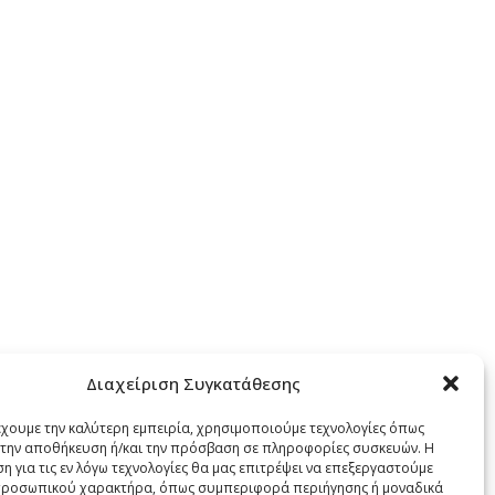
SOLD
OUT
TMX
MILKA ΣΟΚΟΛΑΤΑ 100gr – (ALPINE
MILKA
Διαχείριση Συγκατάθεσης
MILK)
έχουμε την καλύτερη εμπειρία, χρησιμοποιούμε τεχνολογίες όπως
Τρόφιμα
,
Σοκολάτες
Κιβώτιο: 24
α την αποθήκευση ή/και την πρόσβαση σε πληροφορίες συσκευών. Η
η για τις εν λόγω τεχνολογίες θα μας επιτρέψει να επεξεργαστούμε
ροσωπικού χαρακτήρα, όπως συμπεριφορά περιήγησης ή μοναδικά