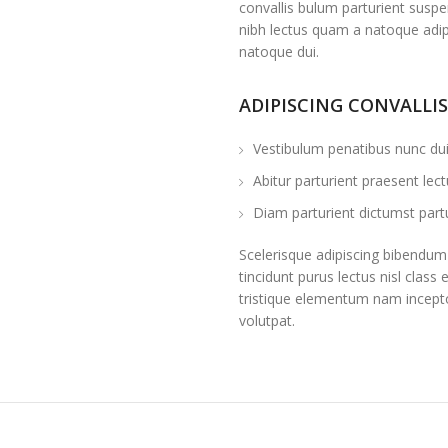
convallis bulum parturient suspen
nibh lectus quam a natoque adip
natoque dui.
ADIPISCING CONVALLI
Vestibulum penatibus nunc dui 
Abitur parturient praesent le
Diam parturient dictumst partu
Scelerisque adipiscing bibendum 
tincidunt purus lectus nisl cla
tristique elementum nam incepto
volutpat.