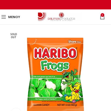
0
ΜΕΝΟΎ
SOLD
OUT