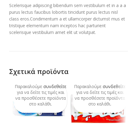
Scelerisque adipiscing bibendum sem vestibulum et in a a a
purus lectus faucibus lobortis tincidunt purus lectus nisl
class eros.Condimentum a et ullamcorper dictumst mus et
tristique elementum nam inceptos hac parturient
scelerisque vestibulum amet elit ut volutpat.
Σχετικά προϊόντα
Παρακαλούμε
συνδεθείτε
Παρακαλούμε
συνδεθείτε
Π
SO
O
για να δείτε τις τιμές και
για να δείτε τις τιμές και
να προσθέσετε προϊόντα
να προσθέσετε προϊόντα
ν
στο καλάθι.
στο καλάθι.