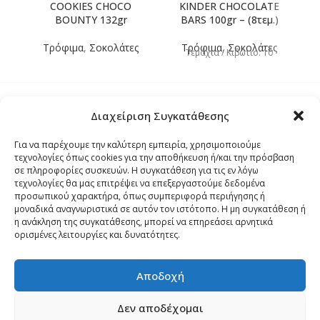
COOKIES CHOCO
KINDER CHOCOLATE
BOUNTY 132gr
BARS 100gr – (8τεμ.)
Τρόφιμα
,
Σοκολάτες
Τρόφιμα
,
Σοκολάτες
Τεμάχια / Κιβώτιο: 10
Διαχείριση Συγκατάθεσης
Τρόποι Αποστολής
Για να παρέχουμε την καλύτερη εμπειρία, χρησιμοποιούμε
τεχνολογίες όπως cookies για την αποθήκευση ή/και την πρόσβαση
Τρόποι Αγοράς – Πληρωμής – Επιστρόφης
σε πληροφορίες συσκευών. Η συγκατάθεση για τις εν λόγω
τεχνολογίες θα μας επιτρέψει να επεξεργαστούμε δεδομένα
προσωπικού χαρακτήρα, όπως συμπεριφορά περιήγησης ή
Όροι και Προϋποθέσεις
μοναδικά αναγνωριστικά σε αυτόν τον ιστότοπο. Η μη συγκατάθεση ή
η ανάκληση της συγκατάθεσης, μπορεί να επηρεάσει αρνητικά
ορισμένες λειτουργίες και δυνατότητες.
Δήλωση Απορρήτου
Αποδοχή
Πολιτική Cookies (ΕΕ)
Δεν αποδέχομαι