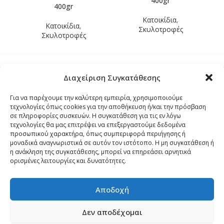
400gr
400gr
Κατοικίδια
,
Κατοικίδια
,
Σκυλοτροφές
Σκυλοτροφές
Διαχείριση Συγκατάθεσης
Τρόποι Αποστολής
Για να παρέχουμε την καλύτερη εμπειρία, χρησιμοποιούμε
τεχνολογίες όπως cookies για την αποθήκευση ή/και την πρόσβαση
Τρόποι Αγοράς – Πληρωμής – Επιστρόφης
σε πληροφορίες συσκευών. Η συγκατάθεση για τις εν λόγω
τεχνολογίες θα μας επιτρέψει να επεξεργαστούμε δεδομένα
προσωπικού χαρακτήρα, όπως συμπεριφορά περιήγησης ή
Όροι και Προϋποθέσεις
μοναδικά αναγνωριστικά σε αυτόν τον ιστότοπο. Η μη συγκατάθεση ή
η ανάκληση της συγκατάθεσης, μπορεί να επηρεάσει αρνητικά
ορισμένες λειτουργίες και δυνατότητες.
Δήλωση Απορρήτου
Αποδοχή
Πολιτική Cookies (ΕΕ)
Δεν αποδέχομαι