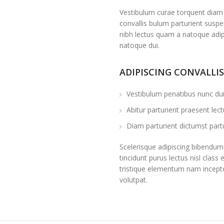
Vestibulum curae torquent diam
convallis bulum parturient suspen
nibh lectus quam a natoque adip
natoque dui.
ADIPISCING CONVALLI
Vestibulum penatibus nunc dui 
Abitur parturient praesent le
Diam parturient dictumst partu
Scelerisque adipiscing bibendum 
tincidunt purus lectus nisl cla
tristique elementum nam incepto
volutpat.