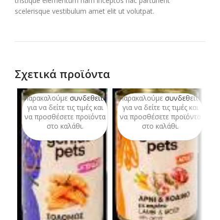
tristique elementum nam inceptos hac parturient
scelerisque vestibulum amet elit ut volutpat.
Σχετικά προϊόντα
Παρακαλούμε
συνδεθείτε
Παρακαλούμε
συνδεθείτε
Π
για να δείτε τις τιμές και
για να δείτε τις τιμές και
να προσθέσετε προϊόντα
να προσθέσετε προϊόντα
ν
στο καλάθι.
στο καλάθι.