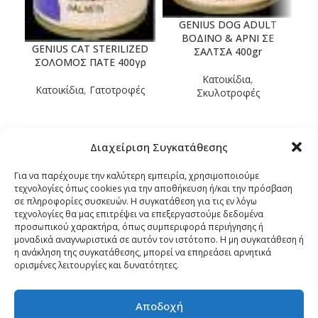
GENIUS DOG ADULT
ΒΟΔΙΝΟ & ΑΡΝΙ ΣΕ
GENIUS CAT STERILIZED
ΣΑΛΤΣΑ 400gr
ΣΟΛΟΜΟΣ ΠΑΤΕ 400γρ
Κατοικίδια
,
Κατοικίδια
,
Γατοτροφές
Σκυλοτροφές
Διαχείριση Συγκατάθεσης
Τρόποι Αποστολής
Για να παρέχουμε την καλύτερη εμπειρία, χρησιμοποιούμε
τεχνολογίες όπως cookies για την αποθήκευση ή/και την πρόσβαση
Τρόποι Αγοράς – Πληρωμής – Επιστρόφης
σε πληροφορίες συσκευών. Η συγκατάθεση για τις εν λόγω
τεχνολογίες θα μας επιτρέψει να επεξεργαστούμε δεδομένα
προσωπικού χαρακτήρα, όπως συμπεριφορά περιήγησης ή
Όροι και Προϋποθέσεις
μοναδικά αναγνωριστικά σε αυτόν τον ιστότοπο. Η μη συγκατάθεση ή
η ανάκληση της συγκατάθεσης, μπορεί να επηρεάσει αρνητικά
ορισμένες λειτουργίες και δυνατότητες.
Δήλωση Απορρήτου
Αποδοχή
Πολιτική Cookies (ΕΕ)