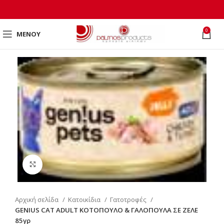
0
ΜΕΝΟΎ
Click to enlarge
Αρχική σελίδα
Κατοικίδια
Γατοτροφές
GENIUS CAT ADULT ΚΟΤΟΠΟΥΛΟ & ΓΑΛΟΠΟΥΛΑ ΣΕ ΖΕΛΕ
85γρ