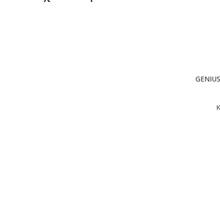
GENIUS
Κ