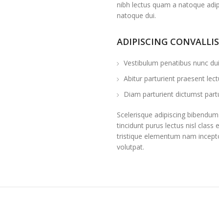
nibh lectus quam a natoque adip
natoque dui.
ADIPISCING CONVALLI
Vestibulum penatibus nunc dui 
Abitur parturient praesent le
Diam parturient dictumst partu
Scelerisque adipiscing bibendum 
tincidunt purus lectus nisl cla
tristique elementum nam incepto
volutpat.