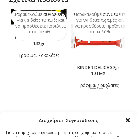
Παρακαλούμε
συνδεθείτε
Παρακαλούμε
συνδεθείτε
Π
SOLD
SOLD
OUT
OUT
για να δείτε τις τιμές και
για να δείτε τις τιμές και
να προσθέσετε προϊόντα
να προσθέσετε προϊόντα
ν
στο καλάθι.
στο καλάθι.
COOKIES CHOCO MARS
132gr
Τρόφιμα
,
Σοκολάτες
KINDER DELICE 39gr
10TMX
Τρόφιμα
,
Σοκολάτες
Κιβώτιο: 10
Διαχείριση Συγκατάθεσης
Τρόποι Αποστολής
Για να παρέχουμε την καλύτερη εμπειρία, χρησιμοποιούμε