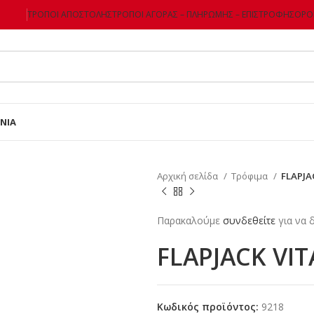
ΤΡΌΠΟΙ ΑΠΟΣΤΟΛΉΣ
ΤΡΌΠΟΙ ΑΓΟΡΆΣ – ΠΛΗΡΩΜΉΣ – ΕΠΙΣΤΡΌΦΗΣ
ΌΡΟΙ
ΝΊΑ
Αρχική σελίδα
Τρόφιμα
FLAPJA
Παρακαλούμε
συνδεθείτε
για να δ
FLAPJACK VI
Κωδικός προϊόντος:
9218