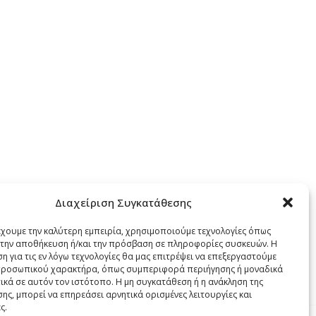
SOLD
OUT
 –
MILKA ΣΟΚΟΛΑΤΑ 100gr – (RAISINS &
M
Διαχείριση Συγκατάθεσης
HAZELNUTS)
(S
έχουμε την καλύτερη εμπειρία, χρησιμοποιούμε τεχνολογίες όπως
Τρόφιμα
,
Σοκολάτες
Κιβώτιο: 22
α την αποθήκευση ή/και την πρόσβαση σε πληροφορίες συσκευών. Η
η για τις εν λόγω τεχνολογίες θα μας επιτρέψει να επεξεργαστούμε
ροσωπικού χαρακτήρα, όπως συμπεριφορά περιήγησης ή μοναδικά
ικά σε αυτόν τον ιστότοπο. Η μη συγκατάθεση ή η ανάκληση της
ης, μπορεί να επηρεάσει αρνητικά ορισμένες λειτουργίες και
ς.