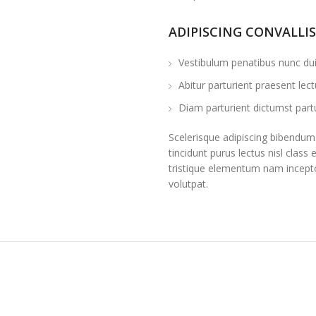
ADIPISCING CONVALLI
Vestibulum penatibus nunc dui 
Abitur parturient praesent le
Diam parturient dictumst partu
Scelerisque adipiscing bibendum 
tincidunt purus lectus nisl cla
tristique elementum nam incepto
volutpat.