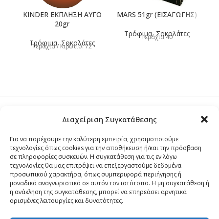
KINDER ΕΚΠΛΗΞΗ ΑΥΓΟ
MARS 51gr (ΕΙΣΑΓΩΓΗΣ)
20gr
Τρόφιμα
,
Σοκολάτες
Τεμάχια 40
Τρόφιμα
,
Σοκολάτες
Τεμάχια / Κιβώτιο: 72
Διαχείριση Συγκατάθεσης
Τρόποι Αποστολής
Για να παρέχουμε την καλύτερη εμπειρία, χρησιμοποιούμε
τεχνολογίες όπως cookies για την αποθήκευση ή/και την πρόσβαση
Τρόποι Αγοράς – Πληρωμής – Επιστρόφης
σε πληροφορίες συσκευών. Η συγκατάθεση για τις εν λόγω
τεχνολογίες θα μας επιτρέψει να επεξεργαστούμε δεδομένα
προσωπικού χαρακτήρα, όπως συμπεριφορά περιήγησης ή
Όροι και Προϋποθέσεις
μοναδικά αναγνωριστικά σε αυτόν τον ιστότοπο. Η μη συγκατάθεση ή
η ανάκληση της συγκατάθεσης, μπορεί να επηρεάσει αρνητικά
ορισμένες λειτουργίες και δυνατότητες.
Δήλωση Απορρήτου