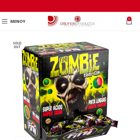
0
ΜΕΝΟΎ
SOLD
OUT