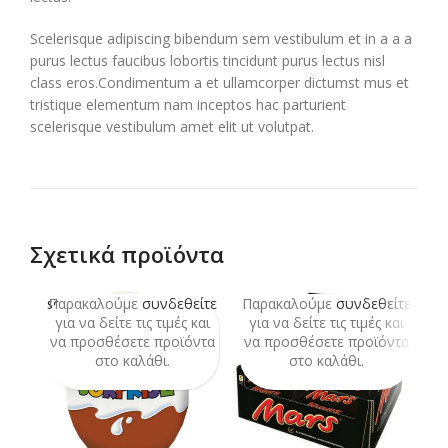
Scelerisque adipiscing bibendum sem vestibulum et in a a a
purus lectus faucibus lobortis tincidunt purus lectus nisl
class eros.Condimentum a et ullamcorper dictumst mus et
tristique elementum nam inceptos hac parturient
scelerisque vestibulum amet elit ut volutpat.
Σχετικά προϊόντα
Παρακαλούμε
συνδεθείτε
Παρακαλούμε
συνδεθείτε
Π
SOLD
OUT
για να δείτε τις τιμές και
για να δείτε τις τιμές και
να προσθέσετε προϊόντα
να προσθέσετε προϊόντα
ν
στο καλάθι.
στο καλάθι.