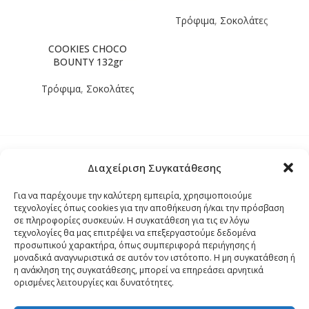
Τρόφιμα
,
Σοκολάτες
COOKIES CHOCO
M
BOUNTY 132gr
Τρόφιμα
,
Σοκολάτες
Διαχείριση Συγκατάθεσης
Τρόποι Αποστολής
Για να παρέχουμε την καλύτερη εμπειρία, χρησιμοποιούμε
τεχνολογίες όπως cookies για την αποθήκευση ή/και την πρόσβαση
Τρόποι Αγοράς – Πληρωμής – Επιστρόφης
σε πληροφορίες συσκευών. Η συγκατάθεση για τις εν λόγω
τεχνολογίες θα μας επιτρέψει να επεξεργαστούμε δεδομένα
προσωπικού χαρακτήρα, όπως συμπεριφορά περιήγησης ή
Όροι και Προϋποθέσεις
μοναδικά αναγνωριστικά σε αυτόν τον ιστότοπο. Η μη συγκατάθεση ή
η ανάκληση της συγκατάθεσης, μπορεί να επηρεάσει αρνητικά
ορισμένες λειτουργίες και δυνατότητες.
Δήλωση Απορρήτου