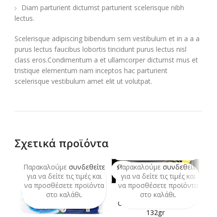
Diam parturient dictumst parturient scelerisque nibh
lectus.
Scelerisque adipiscing bibendum sem vestibulum et in a a a
purus lectus faucibus lobortis tincidunt purus lectus nisl
class eros.Condimentum a et ullamcorper dictumst mus et
tristique elementum nam inceptos hac parturient
scelerisque vestibulum amet elit ut volutpat.
Σχετικά προϊόντα
Παρακαλούμε
συνδεθείτε
Παρακαλούμε
συνδεθείτε
Π
SOLD
OUT
για να δείτε τις τιμές και
για να δείτε τις τιμές και
να προσθέσετε προϊόντα
να προσθέσετε προϊόντα
ν
στο καλάθι.
στο καλάθι.
COOKIES CHOCO MARS
132gr