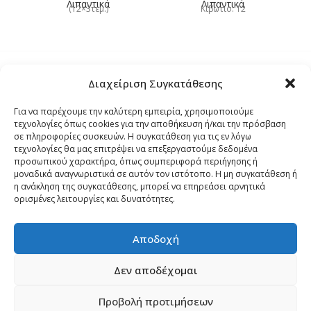
Λιπαντικά
Λιπαντικά
Υ
(12×3τεμ.)
Κιβώτιο: 12
Διαχείριση Συγκατάθεσης
Τρόποι Αποστολής
Για να παρέχουμε την καλύτερη εμπειρία, χρησιμοποιούμε
τεχνολογίες όπως cookies για την αποθήκευση ή/και την πρόσβαση
Τρόποι Αγοράς – Πληρωμής – Επιστρόφης
σε πληροφορίες συσκευών. Η συγκατάθεση για τις εν λόγω
τεχνολογίες θα μας επιτρέψει να επεξεργαστούμε δεδομένα
προσωπικού χαρακτήρα, όπως συμπεριφορά περιήγησης ή
Όροι και Προϋποθέσεις
μοναδικά αναγνωριστικά σε αυτόν τον ιστότοπο. Η μη συγκατάθεση ή
η ανάκληση της συγκατάθεσης, μπορεί να επηρεάσει αρνητικά
ορισμένες λειτουργίες και δυνατότητες.
Δήλωση Απορρήτου
Αποδοχή
Πολιτική Cookies (ΕΕ)
Δεν αποδέχομαι
Προβολή προτιμήσεων
Copyright 2024
palmospro.gr
made by
Sata Support
.