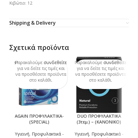
Κιβώτιο: 12
Shipping & Delivery
Σχετικά προϊόντα
Παρακαλούμε
συνδεθείτε
Παρακαλούμε
συνδεθείτε
Π
SOLD
OUT
για να δείτε τις τιμές και
για να δείτε τις τιμές και
να προσθέσετε προϊόντα
να προσθέσετε προϊόντα
ν
στο καλάθι.
στο καλάθι.
AGAIN ΠΡΟΦΥΛΑΚΤΙΚΑ-
DUO ΠΡΟΦΥΛΑΚΤΙΚΑ
(SPECIAL)
(3τεμ.) – (KANONIKO)
Υγιεινή
,
Προφυλακτικά -
Υγιεινή
,
Προφυλακτικά -