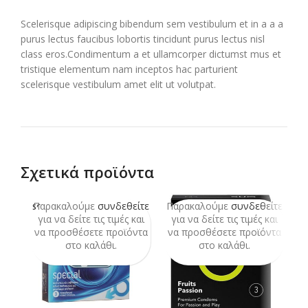
Scelerisque adipiscing bibendum sem vestibulum et in a a a
purus lectus faucibus lobortis tincidunt purus lectus nisl
class eros.Condimentum a et ullamcorper dictumst mus et
tristique elementum nam inceptos hac parturient
scelerisque vestibulum amet elit ut volutpat.
Σχετικά προϊόντα
Παρακαλούμε
συνδεθείτε
Παρακαλούμε
συνδεθείτε
Π
SOLD
OUT
για να δείτε τις τιμές και
για να δείτε τις τιμές και
να προσθέσετε προϊόντα
να προσθέσετε προϊόντα
ν
στο καλάθι.
στο καλάθι.