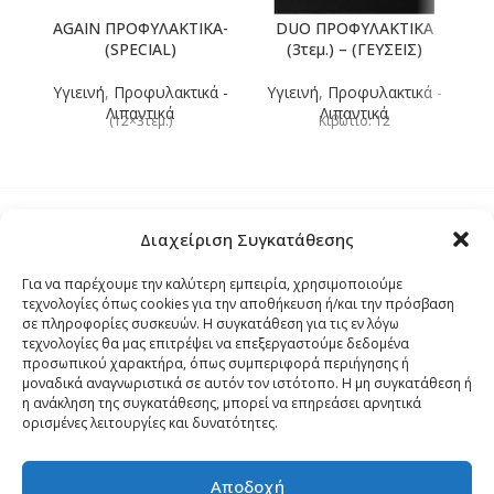
AGAIN ΠΡΟΦΥΛΑΚΤΙΚΑ-
DUO ΠΡΟΦΥΛΑΚΤΙΚΑ
(SPECIAL)
(3τεμ.) – (ΓΕΥΣΕΙΣ)
Υγιεινή
,
Προφυλακτικά -
Υγιεινή
,
Προφυλακτικά -
Λιπαντικά
Λιπαντικά
Υ
(12×3τεμ.)
Κιβώτιο: 12
Διαχείριση Συγκατάθεσης
Τρόποι Αποστολής
Για να παρέχουμε την καλύτερη εμπειρία, χρησιμοποιούμε
τεχνολογίες όπως cookies για την αποθήκευση ή/και την πρόσβαση
Τρόποι Αγοράς – Πληρωμής – Επιστρόφης
σε πληροφορίες συσκευών. Η συγκατάθεση για τις εν λόγω
τεχνολογίες θα μας επιτρέψει να επεξεργαστούμε δεδομένα
προσωπικού χαρακτήρα, όπως συμπεριφορά περιήγησης ή
Όροι και Προϋποθέσεις
μοναδικά αναγνωριστικά σε αυτόν τον ιστότοπο. Η μη συγκατάθεση ή
η ανάκληση της συγκατάθεσης, μπορεί να επηρεάσει αρνητικά
ορισμένες λειτουργίες και δυνατότητες.
Δήλωση Απορρήτου
Αποδοχή