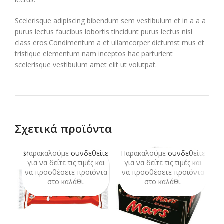
Scelerisque adipiscing bibendum sem vestibulum et in a a a
purus lectus faucibus lobortis tincidunt purus lectus nisl
class eros.Condimentum a et ullamcorper dictumst mus et
tristique elementum nam inceptos hac parturient
scelerisque vestibulum amet elit ut volutpat.
Σχετικά προϊόντα
Παρακαλούμε
συνδεθείτε
Παρακαλούμε
συνδεθείτε
Π
SOLD
OUT
για να δείτε τις τιμές και
για να δείτε τις τιμές και
να προσθέσετε προϊόντα
να προσθέσετε προϊόντα
ν
στο καλάθι.
στο καλάθι.