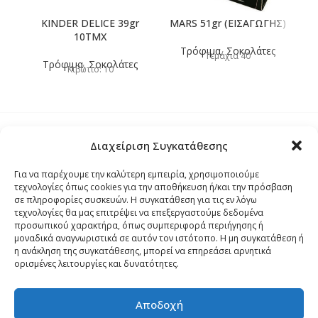
KINDER DELICE 39gr
MARS 51gr (ΕΙΣΑΓΩΓΗΣ)
10TMX
Τρόφιμα
,
Σοκολάτες
Τεμάχια 40
Τρόφιμα
,
Σοκολάτες
Κιβώτιο: 10
Διαχείριση Συγκατάθεσης
Τρόποι Αποστολής
Για να παρέχουμε την καλύτερη εμπειρία, χρησιμοποιούμε
τεχνολογίες όπως cookies για την αποθήκευση ή/και την πρόσβαση
Τρόποι Αγοράς – Πληρωμής – Επιστρόφης
σε πληροφορίες συσκευών. Η συγκατάθεση για τις εν λόγω
τεχνολογίες θα μας επιτρέψει να επεξεργαστούμε δεδομένα
προσωπικού χαρακτήρα, όπως συμπεριφορά περιήγησης ή
Όροι και Προϋποθέσεις
μοναδικά αναγνωριστικά σε αυτόν τον ιστότοπο. Η μη συγκατάθεση ή
η ανάκληση της συγκατάθεσης, μπορεί να επηρεάσει αρνητικά
ορισμένες λειτουργίες και δυνατότητες.
Δήλωση Απορρήτου
Αποδοχή
Πολιτική Cookies (ΕΕ)