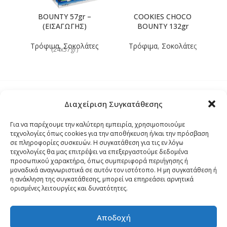
BOUNTY 57gr –
COOKIES CHOCO
(ΕΙΣΑΓΩΓΗΣ)
BOUNTY 132gr
Τρόφιμα
,
Σοκολάτες
Τρόφιμα
,
Σοκολάτες
(24x57gr)
Διαχείριση Συγκατάθεσης
Τρόποι Αποστολής
Για να παρέχουμε την καλύτερη εμπειρία, χρησιμοποιούμε
τεχνολογίες όπως cookies για την αποθήκευση ή/και την πρόσβαση
Τρόποι Αγοράς – Πληρωμής – Επιστρόφης
σε πληροφορίες συσκευών. Η συγκατάθεση για τις εν λόγω
τεχνολογίες θα μας επιτρέψει να επεξεργαστούμε δεδομένα
προσωπικού χαρακτήρα, όπως συμπεριφορά περιήγησης ή
Όροι και Προϋποθέσεις
μοναδικά αναγνωριστικά σε αυτόν τον ιστότοπο. Η μη συγκατάθεση ή
η ανάκληση της συγκατάθεσης, μπορεί να επηρεάσει αρνητικά
ορισμένες λειτουργίες και δυνατότητες.
Δήλωση Απορρήτου
Αποδοχή
Πολιτική Cookies (ΕΕ)