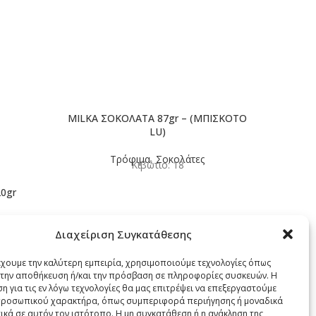
MILKA ΣΟΚΟΛΑΤΑ 87gr – (ΜΠΙΣΚΟΤΟ
LU)
Τρόφιμα
,
Σοκολάτες
Κιβώτιο: 18
0gr
MILKA 
Διαχείριση Συγκατάθεσης
έχουμε την καλύτερη εμπειρία, χρησιμοποιούμε τεχνολογίες όπως
α την αποθήκευση ή/και την πρόσβαση σε πληροφορίες συσκευών. Η
η για τις εν λόγω τεχνολογίες θα μας επιτρέψει να επεξεργαστούμε
ροσωπικού χαρακτήρα, όπως συμπεριφορά περιήγησης ή μοναδικά
ικά σε αυτόν τον ιστότοπο. Η μη συγκατάθεση ή η ανάκληση της