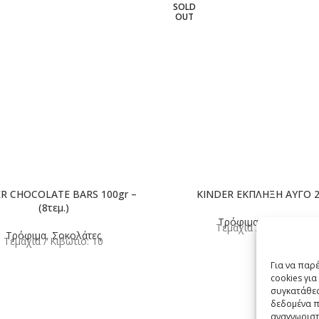
SOLD
OUT
R CHOCOLATE BARS 100gr –
KINDER ΕΚΠΛΗΞΗ ΑΥΓΟ 2
(8τεμ.)
Τρόφιμα
,
Σοκολάτες
Τεμάχια / Κιβώτιο: 72
Τρόφιμα
,
Σοκολάτες
Τεμάχια / Κιβώτιο: 10
Για να παρ
cookies γι
συγκατάθεσ
δεδομένα π
αναγνωριστ