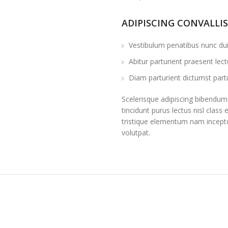
ADIPISCING CONVALLI
Vestibulum penatibus nunc dui 
Abitur parturient praesent le
Diam parturient dictumst partu
Scelerisque adipiscing bibendum 
tincidunt purus lectus nisl cla
tristique elementum nam incepto
volutpat.