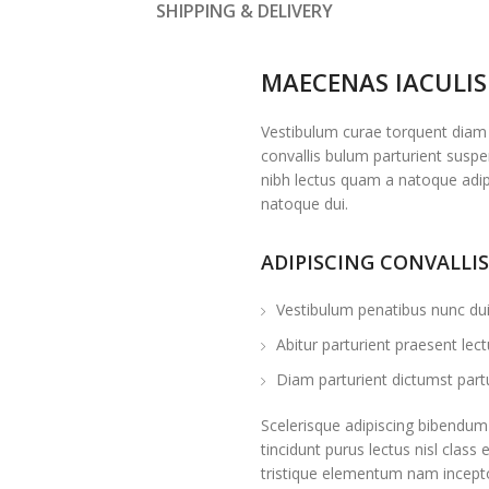
SHIPPING & DELIVERY
MAECENAS IACULIS
Vestibulum curae torquent diam
convallis bulum parturient suspen
nibh lectus quam a natoque adip
natoque dui.
ADIPISCING CONVALLI
Vestibulum penatibus nunc dui 
Abitur parturient praesent le
Diam parturient dictumst partu
Scelerisque adipiscing bibendum 
tincidunt purus lectus nisl cla
tristique elementum nam incepto