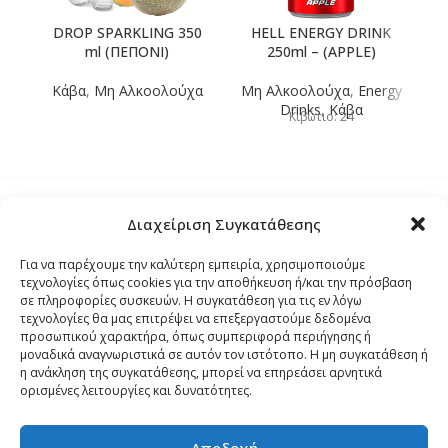
DROP SPARKLING 350
HELL ENERGY DRINK
ml (ΠΕΠΟΝΙ)
250ml – (APPLE)
Κάβα
,
Μη Αλκοολούχα
Μη Αλκοολούχα
,
Energy
Drinks
,
Κάβα
Μ
Κιβώτιο: 24
Διαχείριση Συγκατάθεσης
Τρόποι Αποστολής
Για να παρέχουμε την καλύτερη εμπειρία, χρησιμοποιούμε
τεχνολογίες όπως cookies για την αποθήκευση ή/και την πρόσβαση
Τρόποι Αγοράς – Πληρωμής – Επιστρόφης
σε πληροφορίες συσκευών. Η συγκατάθεση για τις εν λόγω
τεχνολογίες θα μας επιτρέψει να επεξεργαστούμε δεδομένα
προσωπικού χαρακτήρα, όπως συμπεριφορά περιήγησης ή
Όροι και Προϋποθέσεις
μοναδικά αναγνωριστικά σε αυτόν τον ιστότοπο. Η μη συγκατάθεση ή
η ανάκληση της συγκατάθεσης, μπορεί να επηρεάσει αρνητικά
ορισμένες λειτουργίες και δυνατότητες.
Δήλωση Απορρήτου
Αποδοχή