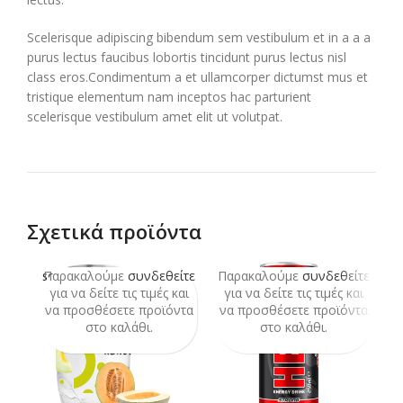
Scelerisque adipiscing bibendum sem vestibulum et in a a a
purus lectus faucibus lobortis tincidunt purus lectus nisl
class eros.Condimentum a et ullamcorper dictumst mus et
tristique elementum nam inceptos hac parturient
scelerisque vestibulum amet elit ut volutpat.
Σχετικά προϊόντα
Παρακαλούμε
συνδεθείτε
Παρακαλούμε
συνδεθείτε
Π
SOLD
SO
OUT
O
για να δείτε τις τιμές και
για να δείτε τις τιμές και
να προσθέσετε προϊόντα
να προσθέσετε προϊόντα
ν
στο καλάθι.
στο καλάθι.