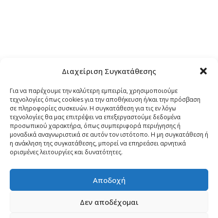
Διαχείριση Συγκατάθεσης
Για να παρέχουμε την καλύτερη εμπειρία, χρησιμοποιούμε
Τρόποι Αποστολής
τεχνολογίες όπως cookies για την αποθήκευση ή/και την πρόσβαση
σε πληροφορίες συσκευών. Η συγκατάθεση για τις εν λόγω
τεχνολογίες θα μας επιτρέψει να επεξεργαστούμε δεδομένα
Τρόποι Αγοράς – Πληρωμής – Επιστρόφης
προσωπικού χαρακτήρα, όπως συμπεριφορά περιήγησης ή
μοναδικά αναγνωριστικά σε αυτόν τον ιστότοπο. Η μη συγκατάθεση ή
η ανάκληση της συγκατάθεσης, μπορεί να επηρεάσει αρνητικά
Όροι και Προϋποθέσεις
ορισμένες λειτουργίες και δυνατότητες.
Δήλωση Απορρήτου
Αποδοχή
Δεν αποδέχομαι
Πολιτική Cookies (ΕΕ)